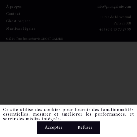
À propos
info@ghostgalerie.com
Contact
11
rue de Miromesnil
Ghost project
Paris 75008
Mentions légales
+33 (0)1 85 73 27 99
© 2024. Tous droits réservés GHOST GALERIE
Ce site utilise des cookies pour fournir des fonctionnalités
essentielles, mesurer et améliorer les performances, et
servir des médias intégrés.
Accepter
Refuser