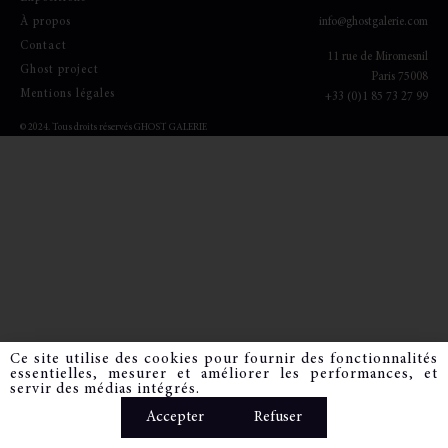
À propos
info@ghostgalerie.com
Contact
11
rue de Miromesnil
Ghost project
Paris 75008
Mentions légales
+33 (0)1 85 73 27 99
© 2024. Tous droits réservés GHOST GALERIE
Ce site utilise des cookies pour fournir des fonctionnalités
essentielles, mesurer et améliorer les performances, et
servir des médias intégrés.
Accepter
Refuser