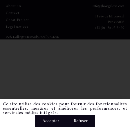
About Us
info@ghostgalerie.com
Contact
11
rue de Miromesnil
Ghost Project
Paris 75008
Legal notices
+33 (0)1 85 73 27 99
© 2024. All rights reserved GHOST GALERIE
Ce site utilise des cookies pour fournir des fonctionnalités
essentielles, mesurer et améliorer les performances, et
servir des médias intégrés.
Accepter
Refuser